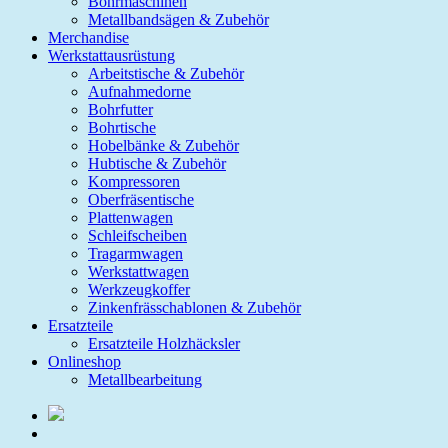
Bohrmaschinen
Metallbandsägen & Zubehör
Merchandise
Werkstattausrüstung
Arbeitstische & Zubehör
Aufnahmedorne
Bohrfutter
Bohrtische
Hobelbänke & Zubehör
Hubtische & Zubehör
Kompressoren
Oberfräsentische
Plattenwagen
Schleifscheiben
Tragarmwagen
Werkstattwagen
Werkzeugkoffer
Zinkenfrässchablonen & Zubehör
Ersatzteile
Ersatzteile Holzhäcksler
Onlineshop
Metallbearbeitung