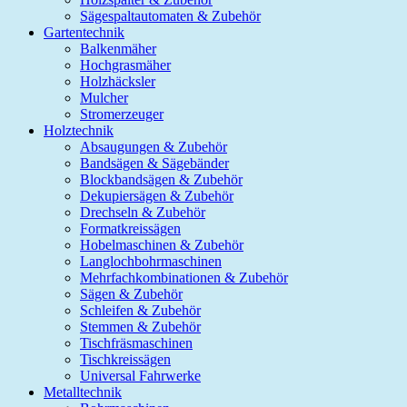
Sägespaltautomaten & Zubehör
Gartentechnik
Balkenmäher
Hochgrasmäher
Holzhäcksler
Mulcher
Stromerzeuger
Holztechnik
Absaugungen & Zubehör
Bandsägen & Sägebänder
Blockbandsägen & Zubehör
Dekupiersägen & Zubehör
Drechseln & Zubehör
Formatkreissägen
Hobelmaschinen & Zubehör
Langlochbohrmaschinen
Mehrfachkombinationen & Zubehör
Sägen & Zubehör
Schleifen & Zubehör
Stemmen & Zubehör
Tischfräsmaschinen
Tischkreissägen
Universal Fahrwerke
Metalltechnik