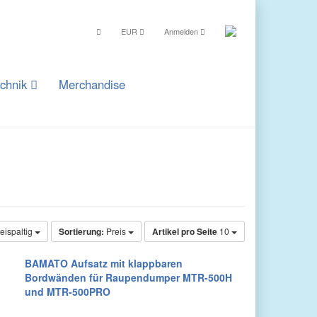
EUR
Anmelden
echnik
Merchandise
eispaltig
Sortierung:
Preis
Artikel pro Seite
10
BAMATO Aufsatz mit klappbaren
Bordwänden für Raupendumper MTR-500H
und MTR-500PRO