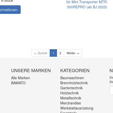
0 €/Stück
ormationen
← Zurück
1
2
Weiter →
UNSERE MARKEN
KATEGORIEN
N
Alle Marken
Baumaschinen
Di
Si
BAMATO
Brennholztechnik
Gartentechnik
Ne
Holztechnik
Metalltechnik
Merchandise
Werkstattausrüstung