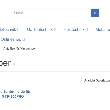
lztechnik
Gartentechnik
Holztechnik
Metallt
Onlineshop
Aufsätze für Minidumper
mper
Ansicht
Galerie zw
 Schüttmulde für
r MTR-800PRO