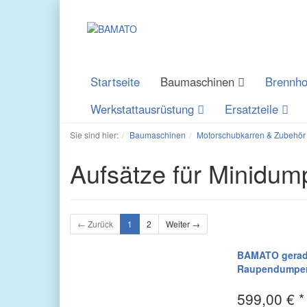
Startseite
Baumaschinen
Brennho
Werkstattausrüstung
Ersatzteile
Sie sind hier:
Baumaschinen
Motorschubkarren & Zubehör
Aufsätze für Minidu
← Zurück
1
2
Weiter →
BAMATO gerade
Raupendumpe
599,00 € *