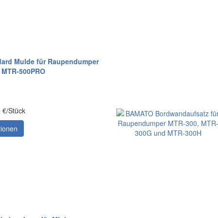
ard Mulde für Raupendumper
 MTR-500PRO
0 €/Stück
tionen