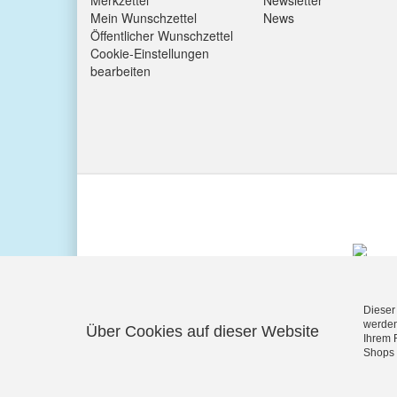
Merkzettel
Newsletter
Mein Wunschzettel
News
Öffentlicher Wunschzettel
Cookie-Einstellungen
bearbeiten
Dieser
werden
Über Cookies auf dieser Website
Ihrem 
KUNDENBEWERTUNGEN
Shops 
Exzellent:
4.5
/
5