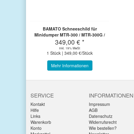
BAMATO Schneeschild für
Minidumper MTR-300 / MTR-300G /
349,00 € *
MTR-300H / MTR-500
inkl. 19% MwSt
1 Stück | 349,00 €/Stück
Mehr Informationen
SERVICE
INFORMATIONEN
Kontakt
Impressum
Hilfe
AGB
Links
Datenschutz
Warenkorb
Widerrufsrecht
Konto
Wie bestellen?