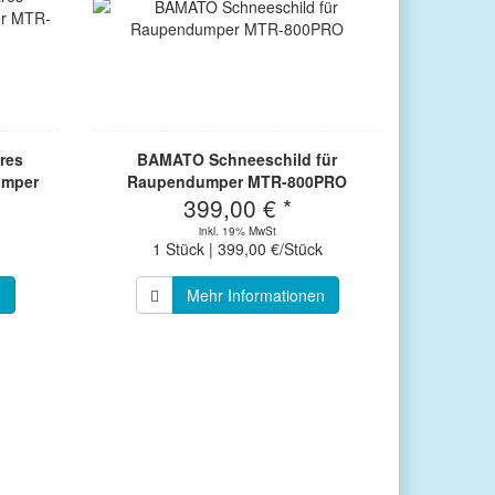
res
BAMATO Schneeschild für
umper
Raupendumper MTR-800PRO
399,00 € *
PRO
inkl. 19% MwSt
1 Stück | 399,00 €/Stück
n
Mehr Informationen