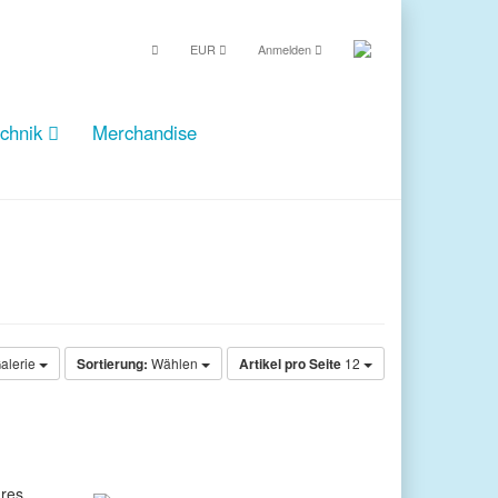
EUR
Anmelden
echnik
Merchandise
alerie
Sortierung:
Wählen
Artikel pro Seite
12