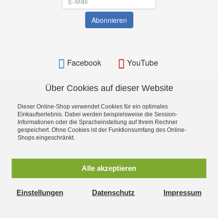
Abonnieren
Facebook
YouTube
Über Cookies auf dieser Website
Dieser Online-Shop verwendet Cookies für ein optimales
BAMATO - Bavarian Machine Tools Online Shop
Einkaufserlebnis. Dabei werden beispielsweise die Session-
Informationen oder die Spracheinstellung auf Ihrem Rechner
gespeichert. Ohne Cookies ist der Funktionsumfang des Online-
Shops eingeschränkt.
Alle akzeptieren
Einstellungen
Datenschutz
Impressum
BAMATO_WITHDRAWAL_BUTTON_TEXT