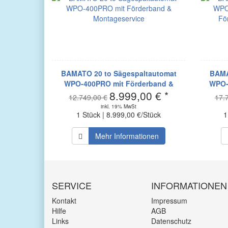
BAMATO 20 to Sägespaltautomat
BAMA
WPO-400PRO mit Förderband &
WPO-
8.999,00 € *
Montageservice
För
12.749,00 €
17.
inkl. 19% MwSt
1 Stück | 8.999,00 €/Stück
1
Mehr Informationen
SERVICE
INFORMATIONEN
Kontakt
Impressum
Hilfe
AGB
Links
Datenschutz