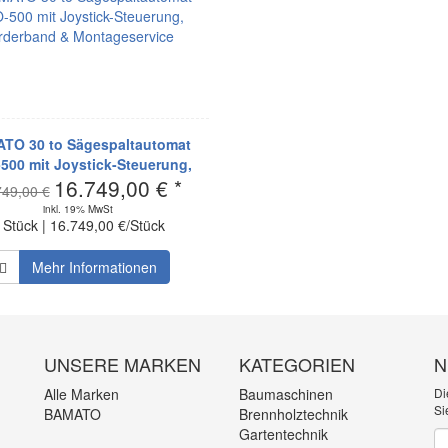
TO 30 to Sägespaltautomat
500 mit Joystick-Steuerung,
16.749,00 € *
derband & Montageservice
749,00 €
inkl. 19% MwSt
 Stück | 16.749,00 €/Stück
Mehr Informationen
UNSERE MARKEN
KATEGORIEN
N
Alle Marken
Baumaschinen
Di
Si
BAMATO
Brennholztechnik
Gartentechnik
Ne