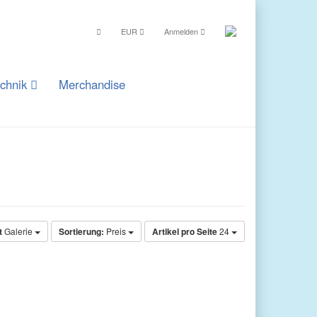
EUR
Anmelden
echnik
Merchandise
t
Galerie
Sortierung:
Preis
Artikel pro Seite
24