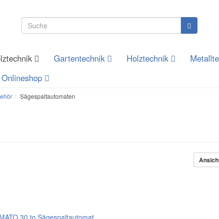
lztechnik
Gartentechnik
Holztechnik
Metallt
Onlineshop
behör
Sägespaltautomaten
Ansich