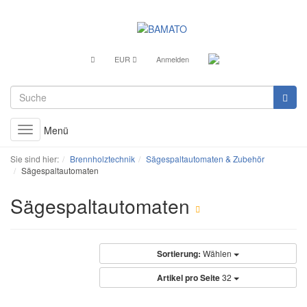
EUR
Anmelden
Menü
Toggle
navigation
Sie sind hier:
Brennholztechnik
Sägespaltautomaten & Zubehör
Sägespaltautomaten
Sägespaltautomaten
Sortierung:
Wählen
Artikel pro Seite
32