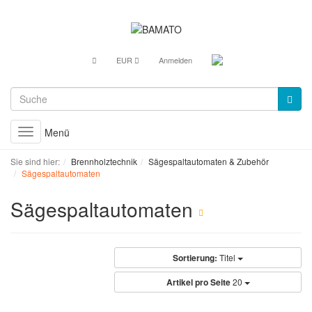
EUR
Anmelden
Menü
Toggle
navigation
Sie sind hier:
Brennholztechnik
Sägespaltautomaten & Zubehör
Sägespaltautomaten
Sägespaltautomaten
Sortierung:
Titel
Artikel pro Seite
20