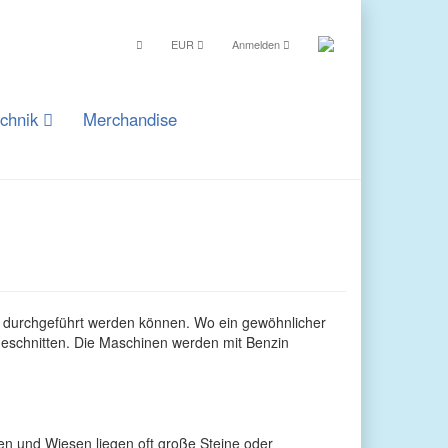
EUR
Anmelden
echnik
Merchandise
ur durchgeführt werden können. Wo ein gewöhnlicher
geschnitten. Die Maschinen werden mit Benzin
en und Wiesen liegen oft große Steine oder