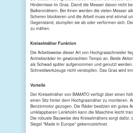
Hindernisse im Gras. Damit die Messer davon nicht bes
Balkenmähern. Bei ihnen werden die vielen Messer alle
Scheren blockieren und die Arbeit muss erst einmal 
Gegenstand, stumpfen sie ab oder verformen sich. Der 
zu mähen.
Kreiselmäher Funktion
Die Arbeitsweise dieser Art von Hochgrasschneider li
Antriebsräder im gewünschten Tempo an. Beide Aktione
als Schwad später aufgenommen und genutzt werden. Da
Schneidwerkzeuge nicht verstopfen. Das Gras wird im
Vorteile
Der Kreiselmäher von BAMATO verfügt über einen höhe
einen Sitz hinter dem Hochgrasmäher zu montieren. Au
Benzinmotor gezogen. Die Räder besitzen ein gutes A
umklappbaren Lenkholm kann die Maschine leicht tran
Die robuste Bauweise des Kreiselmähers sorgt dafür, 
Siegel "Made in Europe" gekennzeichnet.