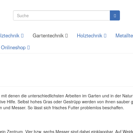
lztechnik
Gartentechnik
Holztechnik
Metallt
Onlineshop
mit denen die unterschiedlichsten Arbeiten im Garten und in der Nat
tive Hilfe. Selbst hohes Gras oder Gestrüpp werden von ihnen sauber 
 und Messer. So lässt sich frisches Futter problemlos beschaffen.
in Zentrum. Vier bzw. sechs Messer sind dabei einklappbar. Auf Weid