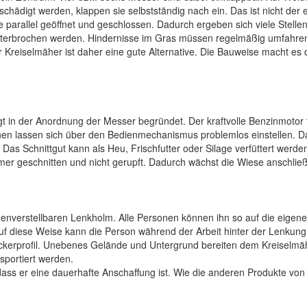
chädigt werden, klappen sie selbstständig nach ein. Das ist nicht der 
 parallel geöffnet und geschlossen. Dadurch ergeben sich viele Stellen
unterbrochen werden. Hindernisse im Gras müssen regelmäßig umfahren
Kreiselmäher ist daher eine gute Alternative. Die Bauweise macht es d
egt in der Anordnung der Messer begründet. Der kraftvolle Benzinmotor
n lassen sich über den Bedienmechanismus problemlos einstellen. Das
s Schnittgut kann als Heu, Frischfutter oder Silage verfüttert werd
mer geschnitten und nicht gerupft. Dadurch wächst die Wiese anschlie
nverstellbaren Lenkholm. Alle Personen können ihn so auf die eigene
f diese Weise kann die Person während der Arbeit hinter der Lenkung 
ckerprofil. Unebenes Gelände und Untergrund bereiten dem Kreiselmähe
sportiert werden.
dass er eine dauerhafte Anschaffung ist. Wie die anderen Produkte v