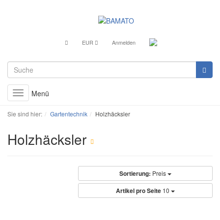
EUR
Anmelden
Menü
Toggle
navigation
Sie sind hier:
Gartentechnik
Holzhäcksler
Holzhäcksler
Sortierung:
Preis
Artikel pro Seite
10