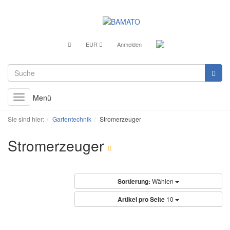
EUR
Anmelden
Menü
Toggle
navigation
Sie sind hier:
Gartentechnik
Stromerzeuger
Stromerzeuger
Sortierung:
Wählen
Artikel pro Seite
10