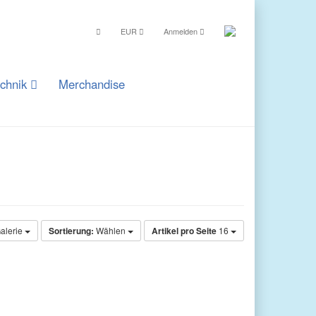
EUR
Anmelden
echnik
Merchandise
alerie
Sortierung:
Wählen
Artikel pro Seite
16