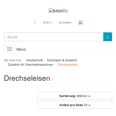
EUR
Anmelden
Menü
Toggle
navigation
Sie sind hier:
Holztechnik
Drechseln & Zubehör
Zubehör für Drechselmaschinen
Drechseleisen
Drechseleisen
Sortierung:
Wählen
Artikel pro Seite
20