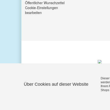
Öffentlicher Wunschzettel
Cookie-Einstellungen
bearbeiten
Dieser
werden
Über Cookies auf dieser Website
Ihrem 
KUNDENBEWERTUNGEN
Shops 
Exzellent:
4.5
/
5
08.08.2026
REZENSIONEN