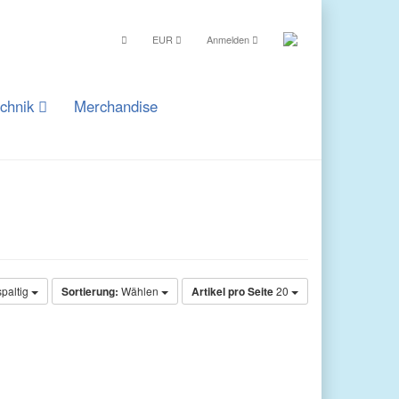
EUR
Anmelden
echnik
Merchandise
spaltig
Sortierung:
Wählen
Artikel pro Seite
20