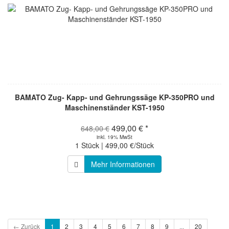
BAMATO Zug- Kapp- und Gehrungssäge KP-350PRO und
Maschinenständer KST-1950
499,00 € *
648,00 €
inkl. 19% MwSt
1 Stück | 499,00 €/Stück
Mehr Informationen
← Zurück
1
2
3
4
5
6
7
8
9
...
20