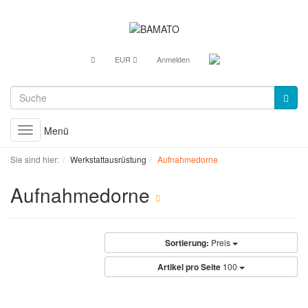
EUR
Anmelden
Menü
Toggle
navigation
Sie sind hier:
Werkstattausrüstung
Aufnahmedorne
Aufnahmedorne
Sortierung:
Preis
Artikel pro Seite
100