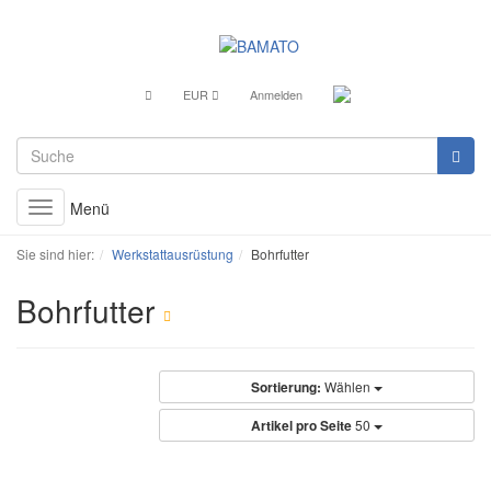
EUR
Anmelden
Menü
Toggle
navigation
Sie sind hier:
Werkstattausrüstung
Bohrfutter
Bohrfutter
Sortierung:
Wählen
Artikel pro Seite
50