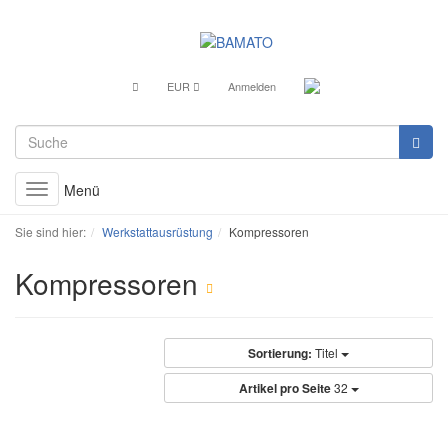
EUR
Anmelden
Menü
Toggle
navigation
Sie sind hier:
Werkstattausrüstung
Kompressoren
Kompressoren
Sortierung:
Titel
Artikel pro Seite
32