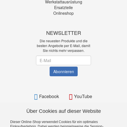
Werkstattausrüstung
Ersatzteile
Onlineshop
NEWSLETTER
Die neuesten Produkte und die
besten Angebote per E-Mail, damit
Sie nichts mehr verpassen.
Newsletter
Abonnieren
Facebook
YouTube
Über Cookies auf dieser Website
Dieser Online-Shop verwendet Cookies für ein optimales
BAMATO - Bavarian Machine Tools Online Shop
Einkaufserlebnis. Dabei werden beispielsweise die Session-