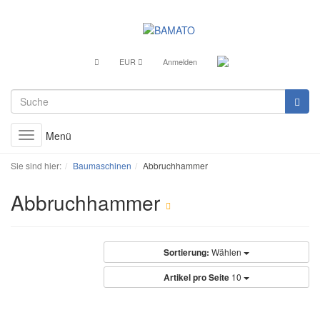
EUR
Anmelden
Menü
Toggle
navigation
Sie sind hier:
Baumaschinen
Abbruchhammer
Abbruchhammer
Sortierung:
Wählen
Artikel pro Seite
10