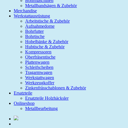
Bohrmaschinen
Metallbandsägen & Zubehör
Merchandise
Werkstattausrüstung
Arbeitstische & Zubehör
Aufnahmedorne
Bohrfutter
Bohrtische
Hobelbänke & Zubehör
Hubtische & Zubehör
Kompressoren
Oberfräsentische
Plattenwagen
Schleifscheiben
Tragarmwagen
Werkstattwagen
Werkzeugkoffer
Zinkenfrässchablonen & Zubehör
Ersatzteile
Ersatzteile Holzhäcksler
Onlineshop
Metallbearbeitung