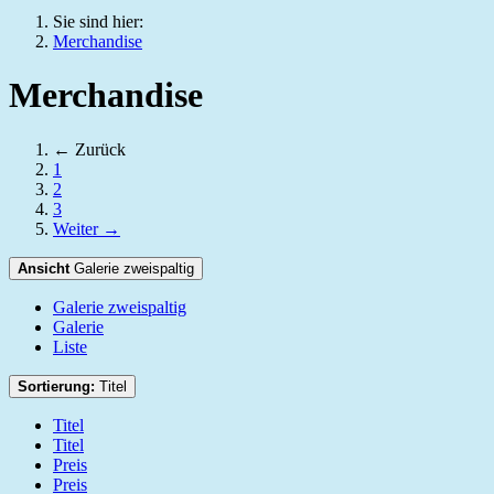
Sie sind hier:
Merchandise
Merchandise
← Zurück
1
2
3
Weiter →
Ansicht
Galerie zweispaltig
Galerie zweispaltig
Galerie
Liste
Sortierung:
Titel
Titel
Titel
Preis
Preis