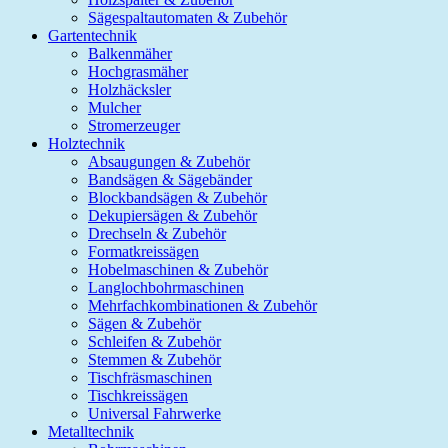
Sägespaltautomaten & Zubehör
Gartentechnik
Balkenmäher
Hochgrasmäher
Holzhäcksler
Mulcher
Stromerzeuger
Holztechnik
Absaugungen & Zubehör
Bandsägen & Sägebänder
Blockbandsägen & Zubehör
Dekupiersägen & Zubehör
Drechseln & Zubehör
Formatkreissägen
Hobelmaschinen & Zubehör
Langlochbohrmaschinen
Mehrfachkombinationen & Zubehör
Sägen & Zubehör
Schleifen & Zubehör
Stemmen & Zubehör
Tischfräsmaschinen
Tischkreissägen
Universal Fahrwerke
Metalltechnik