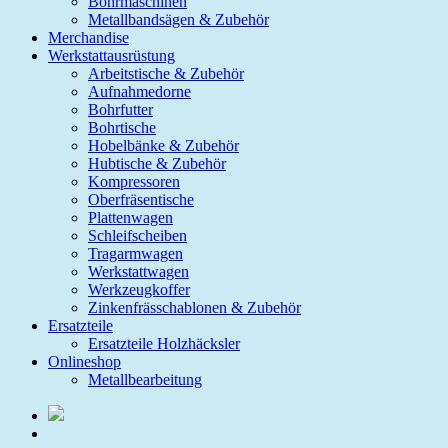
Bohrmaschinen
Metallbandsägen & Zubehör
Merchandise
Werkstattausrüstung
Arbeitstische & Zubehör
Aufnahmedorne
Bohrfutter
Bohrtische
Hobelbänke & Zubehör
Hubtische & Zubehör
Kompressoren
Oberfräsentische
Plattenwagen
Schleifscheiben
Tragarmwagen
Werkstattwagen
Werkzeugkoffer
Zinkenfrässchablonen & Zubehör
Ersatzteile
Ersatzteile Holzhäcksler
Onlineshop
Metallbearbeitung