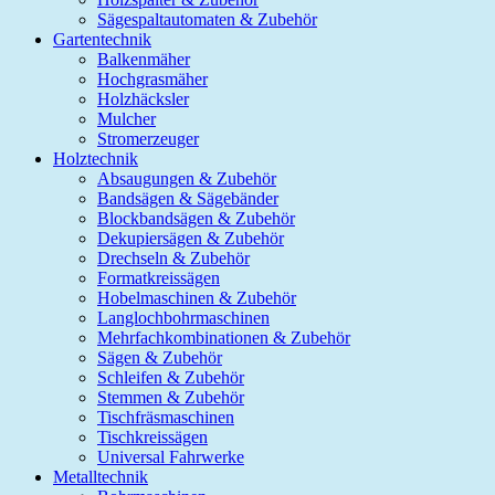
Sägespaltautomaten & Zubehör
Gartentechnik
Balkenmäher
Hochgrasmäher
Holzhäcksler
Mulcher
Stromerzeuger
Holztechnik
Absaugungen & Zubehör
Bandsägen & Sägebänder
Blockbandsägen & Zubehör
Dekupiersägen & Zubehör
Drechseln & Zubehör
Formatkreissägen
Hobelmaschinen & Zubehör
Langlochbohrmaschinen
Mehrfachkombinationen & Zubehör
Sägen & Zubehör
Schleifen & Zubehör
Stemmen & Zubehör
Tischfräsmaschinen
Tischkreissägen
Universal Fahrwerke
Metalltechnik