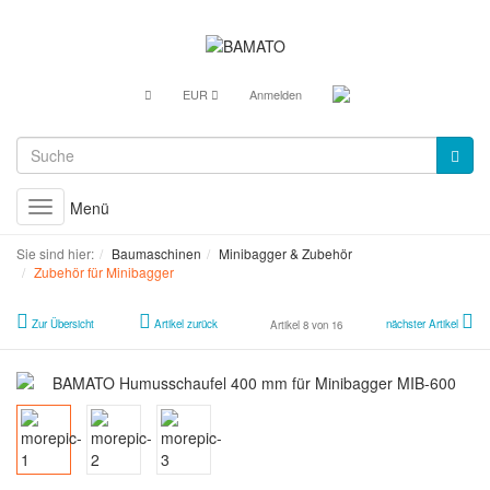
EUR
Anmelden
Menü
Toggle
navigation
Sie sind hier:
Baumaschinen
Minibagger & Zubehör
Zubehör für Minibagger
Zur Übersicht
Artikel zurück
nächster Artikel
Artikel 8 von 16