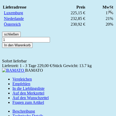
Lieferadresse
Preis
MwSt
×
Luxemburg
225,15 €
17%
Niederlande
232,85 €
21%
Österreich
230,92 €
20%
schließen
In den Warenkorb
Sofort lieferbar
Lieferzeit: 1 - 3 Tage
229,00 €/Stück
Gewicht: 13.7 kg
BAMATO
Vergleichen
Empfehlen
In die Lieblingsliste
Auf den Merkzettel
Auf den Wunschzettel
Fragen zum Artikel
Beschreibung
Technische Details