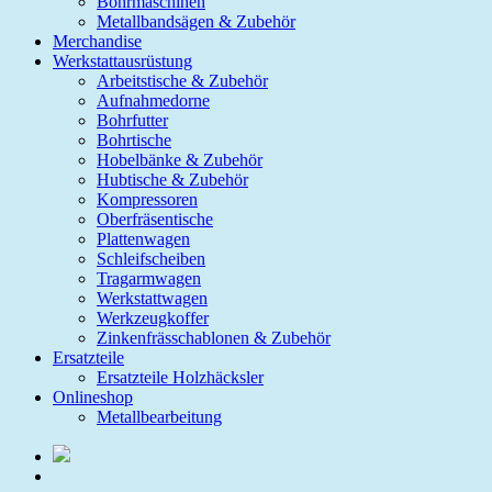
Bohrmaschinen
Metallbandsägen & Zubehör
Merchandise
Werkstattausrüstung
Arbeitstische & Zubehör
Aufnahmedorne
Bohrfutter
Bohrtische
Hobelbänke & Zubehör
Hubtische & Zubehör
Kompressoren
Oberfräsentische
Plattenwagen
Schleifscheiben
Tragarmwagen
Werkstattwagen
Werkzeugkoffer
Zinkenfrässchablonen & Zubehör
Ersatzteile
Ersatzteile Holzhäcksler
Onlineshop
Metallbearbeitung