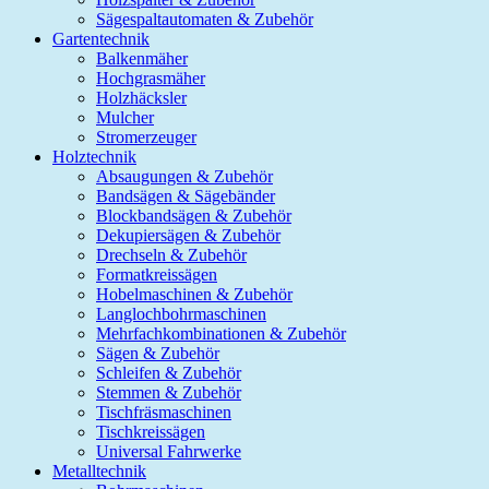
Sägespaltautomaten & Zubehör
Gartentechnik
Balkenmäher
Hochgrasmäher
Holzhäcksler
Mulcher
Stromerzeuger
Holztechnik
Absaugungen & Zubehör
Bandsägen & Sägebänder
Blockbandsägen & Zubehör
Dekupiersägen & Zubehör
Drechseln & Zubehör
Formatkreissägen
Hobelmaschinen & Zubehör
Langlochbohrmaschinen
Mehrfachkombinationen & Zubehör
Sägen & Zubehör
Schleifen & Zubehör
Stemmen & Zubehör
Tischfräsmaschinen
Tischkreissägen
Universal Fahrwerke
Metalltechnik