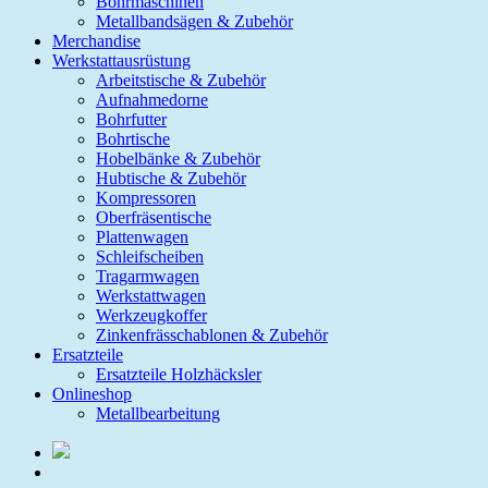
Bohrmaschinen
Metallbandsägen & Zubehör
Merchandise
Werkstattausrüstung
Arbeitstische & Zubehör
Aufnahmedorne
Bohrfutter
Bohrtische
Hobelbänke & Zubehör
Hubtische & Zubehör
Kompressoren
Oberfräsentische
Plattenwagen
Schleifscheiben
Tragarmwagen
Werkstattwagen
Werkzeugkoffer
Zinkenfrässchablonen & Zubehör
Ersatzteile
Ersatzteile Holzhäcksler
Onlineshop
Metallbearbeitung