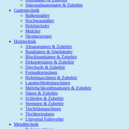
Sägespaltautomaten & Zubehör
Gartentechnik
Balkenmäher
Hochgrasmäher
Holzhäcksler
Mulcher
Stromerzeuger
Holztechnik
Absaugungen & Zubehör
Bandsägen & Sägebänder
Blockbandsägen & Zubehör
Dekupiersägen & Zubehör
Drechseln & Zubehör
Formatkreissägen
Hobelmaschinen & Zubehör
Langlochbohrmaschinen
Mehrfachkombinationen & Zubehör
Sägen & Zubehör
Schleifen & Zubehör
Stemmen & Zubehör
Tischfräsmaschinen
Tischkreissägen
Universal Fahrwerke
Metalltechnik