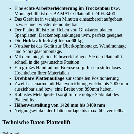
Eine
echte Arbeitserleichterung im Trockenbau
bzw.
Montagehilfe ist der BAMATO Plattenlift DPH-3400
Das Gerät ist in wenigen Minuten einsatzbereit aufgebaut
bzw. schnell wieder demontierbar
Der Plattenlift ist zum Heben von Gipskartonplatten,
Spanplatten, Deckenbeplankungen uvm. perfekt geeignet.
Die
Hubkraft beträgt bis zu 68 kg
Nutzbar ist das Gerät zur Überkopfmontage, Wandmontage
und Schrägdachmontage.
Mit dem integrierten Fahrwerk bringen Sie den Plattenlift
schnell in die gewünschte Position
Ein großes Handrad mit Bremse sorgt für ein stufenloses
Hochheben Ihrer Materialien
Drehbare Plattenauflage
zur schnellen Positionierung
Zwei Lastenarme mit Haltevorrichtung welche bis 2900 mm
ausziehbar sind bzw. eine Breite von 890mm haben.
Robustes Metallgestell sorgt für die nötige Stabilität des
Plattenlifts.
Höhenverstellung von 1420 mm bis 3400 mm
Neigungswinkel der Plattenauflage bis max. 60° verstellbar
Technische Daten Plattenlift
Fahrwerk