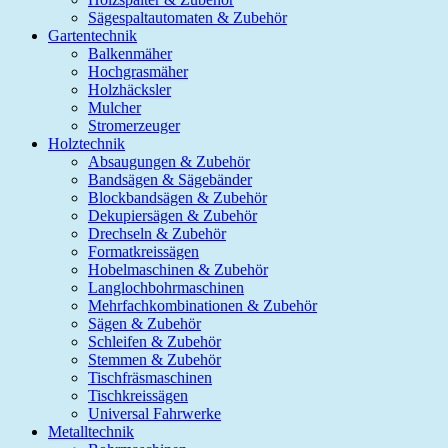
Sägespaltautomaten & Zubehör
Gartentechnik
Balkenmäher
Hochgrasmäher
Holzhäcksler
Mulcher
Stromerzeuger
Holztechnik
Absaugungen & Zubehör
Bandsägen & Sägebänder
Blockbandsägen & Zubehör
Dekupiersägen & Zubehör
Drechseln & Zubehör
Formatkreissägen
Hobelmaschinen & Zubehör
Langlochbohrmaschinen
Mehrfachkombinationen & Zubehör
Sägen & Zubehör
Schleifen & Zubehör
Stemmen & Zubehör
Tischfräsmaschinen
Tischkreissägen
Universal Fahrwerke
Metalltechnik