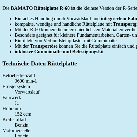
Die
BAMATO Rüttelplatte R-60
ist die kleinste Version der R-Seri
Einfaches Handling durch Vorwärtslauf und
integriertem Fa
kompakte, wendige und handliche Rüttelplatte mit
Transportgr
Mit der R-60 können die unterschiedlichsten Materialien verdic
Besonders geeignet für kleinere Fundamentarbeiten, Garten- 
Einrütteln von Verbundsteinpflaster mit Gummimatte
Mit der
Transportöse
können Sie die Rüttelplatte einfach und
inklusive Gummimatte und Befestigungskit
Technische Daten Rüttelplatte
Betriebsdrehzahl
3600 min-1
Erregersystem
Vorwärtslauf
Fahrwerk
Ja
Hubraum
152 ccm
Kraftstoffart
Benzin
Motorhersteller
Loncin