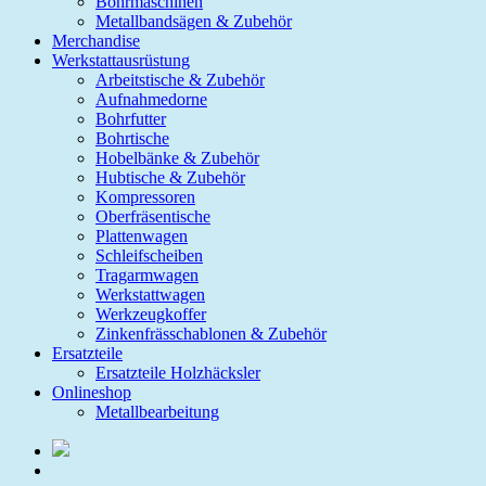
Bohrmaschinen
Metallbandsägen & Zubehör
Merchandise
Werkstattausrüstung
Arbeitstische & Zubehör
Aufnahmedorne
Bohrfutter
Bohrtische
Hobelbänke & Zubehör
Hubtische & Zubehör
Kompressoren
Oberfräsentische
Plattenwagen
Schleifscheiben
Tragarmwagen
Werkstattwagen
Werkzeugkoffer
Zinkenfrässchablonen & Zubehör
Ersatzteile
Ersatzteile Holzhäcksler
Onlineshop
Metallbearbeitung