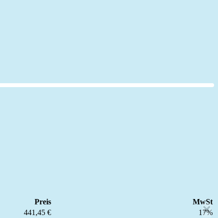
Preis
MwSt
×
441,45 €
17%