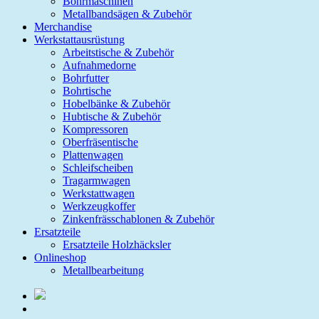
Bohrmaschinen
Metallbandsägen & Zubehör
Merchandise
Werkstattausrüstung
Arbeitstische & Zubehör
Aufnahmedorne
Bohrfutter
Bohrtische
Hobelbänke & Zubehör
Hubtische & Zubehör
Kompressoren
Oberfräsentische
Plattenwagen
Schleifscheiben
Tragarmwagen
Werkstattwagen
Werkzeugkoffer
Zinkenfrässchablonen & Zubehör
Ersatzteile
Ersatzteile Holzhäcksler
Onlineshop
Metallbearbeitung