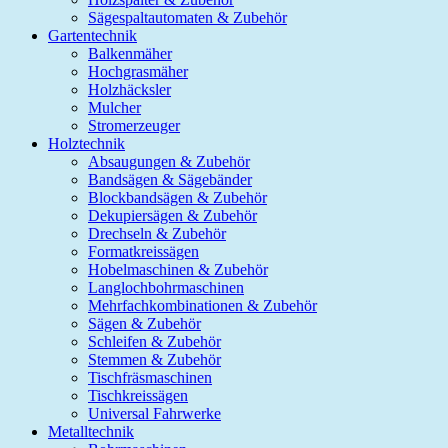
Sägespaltautomaten & Zubehör
Gartentechnik
Balkenmäher
Hochgrasmäher
Holzhäcksler
Mulcher
Stromerzeuger
Holztechnik
Absaugungen & Zubehör
Bandsägen & Sägebänder
Blockbandsägen & Zubehör
Dekupiersägen & Zubehör
Drechseln & Zubehör
Formatkreissägen
Hobelmaschinen & Zubehör
Langlochbohrmaschinen
Mehrfachkombinationen & Zubehör
Sägen & Zubehör
Schleifen & Zubehör
Stemmen & Zubehör
Tischfräsmaschinen
Tischkreissägen
Universal Fahrwerke
Metalltechnik