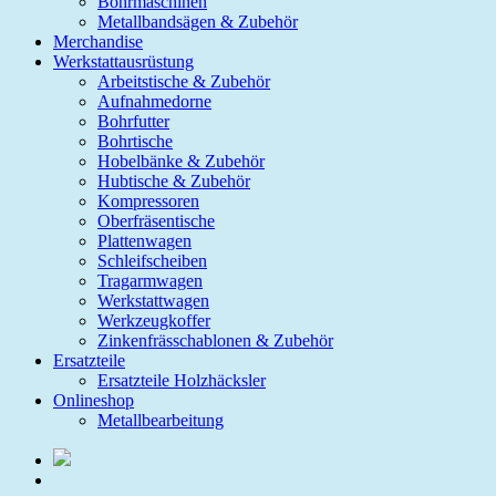
Bohrmaschinen
Metallbandsägen & Zubehör
Merchandise
Werkstattausrüstung
Arbeitstische & Zubehör
Aufnahmedorne
Bohrfutter
Bohrtische
Hobelbänke & Zubehör
Hubtische & Zubehör
Kompressoren
Oberfräsentische
Plattenwagen
Schleifscheiben
Tragarmwagen
Werkstattwagen
Werkzeugkoffer
Zinkenfrässchablonen & Zubehör
Ersatzteile
Ersatzteile Holzhäcksler
Onlineshop
Metallbearbeitung