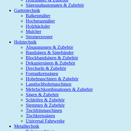
Sägespaltautomaten & Zubehör
Gartentechnik
Balkenmäher
Hochgrasmäher
Holzhäcksler
Mulcher
Stromerzeuger
Holztechnik
Absaugungen & Zubehör
Bandsägen & Sägebänder
Blockbandsägen & Zubehör
Dekupiersägen & Zubehör
Drechseln & Zubehör
Formatkreissägen
Hobelmaschinen & Zubehör
Langlochbohrmaschinen
Mehrfachkombinationen & Zubehör
Sägen & Zubehör
Schleifen & Zubehör
Stemmen & Zubehör
Tischfräsmaschinen
Tischkreissägen
Universal Fahrwerke
Metalltechnik