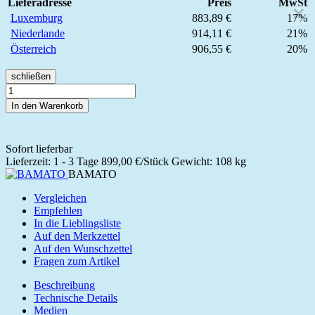
Lieferadresse
Preis
MwSt
×
Luxemburg
883,89 €
17%
Niederlande
914,11 €
21%
Österreich
906,55 €
20%
schließen
In den Warenkorb
Sofort lieferbar
Lieferzeit: 1 - 3 Tage
899,00 €/Stück
Gewicht: 108 kg
BAMATO
Vergleichen
Empfehlen
In die Lieblingsliste
Auf den Merkzettel
Auf den Wunschzettel
Fragen zum Artikel
Beschreibung
Technische Details
Medien