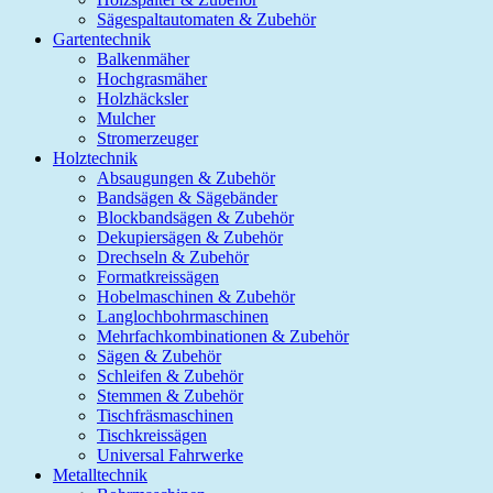
Sägespaltautomaten & Zubehör
Gartentechnik
Balkenmäher
Hochgrasmäher
Holzhäcksler
Mulcher
Stromerzeuger
Holztechnik
Absaugungen & Zubehör
Bandsägen & Sägebänder
Blockbandsägen & Zubehör
Dekupiersägen & Zubehör
Drechseln & Zubehör
Formatkreissägen
Hobelmaschinen & Zubehör
Langlochbohrmaschinen
Mehrfachkombinationen & Zubehör
Sägen & Zubehör
Schleifen & Zubehör
Stemmen & Zubehör
Tischfräsmaschinen
Tischkreissägen
Universal Fahrwerke
Metalltechnik