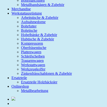
Bohrmaschinen
Metallbandsägen & Zubehör
Merchandise
Werkstattausrüstung
Arbeitstische & Zubehör
Aufnahmedorne
Bohrfutter
Bohrtische
Hobelbänke & Zubehör
Hubtische & Zubehör
Kompressoren
Oberfräsentische
Plattenwagen
Schleifscheiben
Tragarmwagen
Werkstattwagen
Werkzeugkoffer
Zinkenfrässchablonen & Zubehör
Ersatzteile
Ersatzteile Holzhäcksler
Onlineshop
Metallbearbeitung