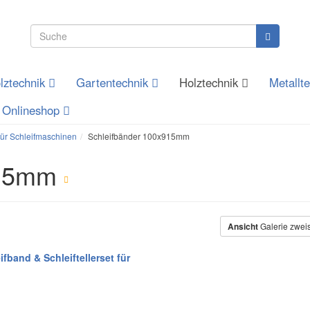
lztechnik
Gartentechnik
Holztechnik
Metallt
Onlineshop
für Schleifmaschinen
Schleifbänder 100x915mm
915mm
Ansicht
Galerie zwei
band & Schleiftellerset für