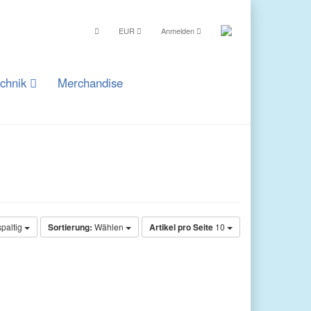
EUR
Anmelden
echnik
Merchandise
spaltig
Sortierung:
Wählen
Artikel pro Seite
10