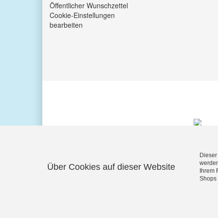
Öffentlicher Wunschzettel
Cookie-Einstellungen
bearbeiten
Dieser
werden
Über Cookies auf dieser Website
Ihrem 
KUNDENBEWERTUNGEN
Shops 
Exzellent:
4.5
/
5
06.08.2026
REZENSIONEN