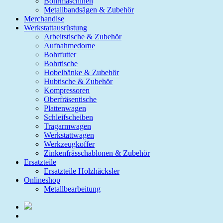
Bohrmaschinen
Metallbandsägen & Zubehör
Merchandise
Werkstattausrüstung
Arbeitstische & Zubehör
Aufnahmedorne
Bohrfutter
Bohrtische
Hobelbänke & Zubehör
Hubtische & Zubehör
Kompressoren
Oberfräsentische
Plattenwagen
Schleifscheiben
Tragarmwagen
Werkstattwagen
Werkzeugkoffer
Zinkenfrässchablonen & Zubehör
Ersatzteile
Ersatzteile Holzhäcksler
Onlineshop
Metallbearbeitung