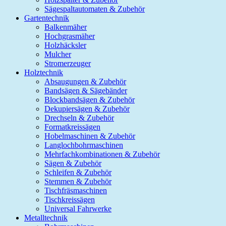
Sägespaltautomaten & Zubehör
Gartentechnik
Balkenmäher
Hochgrasmäher
Holzhäcksler
Mulcher
Stromerzeuger
Holztechnik
Absaugungen & Zubehör
Bandsägen & Sägebänder
Blockbandsägen & Zubehör
Dekupiersägen & Zubehör
Drechseln & Zubehör
Formatkreissägen
Hobelmaschinen & Zubehör
Langlochbohrmaschinen
Mehrfachkombinationen & Zubehör
Sägen & Zubehör
Schleifen & Zubehör
Stemmen & Zubehör
Tischfräsmaschinen
Tischkreissägen
Universal Fahrwerke
Metalltechnik