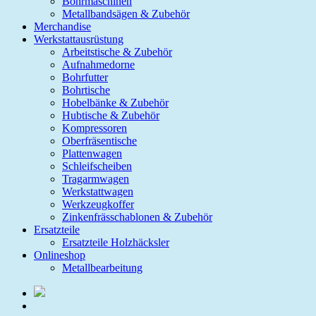
Bohrmaschinen
Metallbandsägen & Zubehör
Merchandise
Werkstattausrüstung
Arbeitstische & Zubehör
Aufnahmedorne
Bohrfutter
Bohrtische
Hobelbänke & Zubehör
Hubtische & Zubehör
Kompressoren
Oberfräsentische
Plattenwagen
Schleifscheiben
Tragarmwagen
Werkstattwagen
Werkzeugkoffer
Zinkenfrässchablonen & Zubehör
Ersatzteile
Ersatzteile Holzhäcksler
Onlineshop
Metallbearbeitung