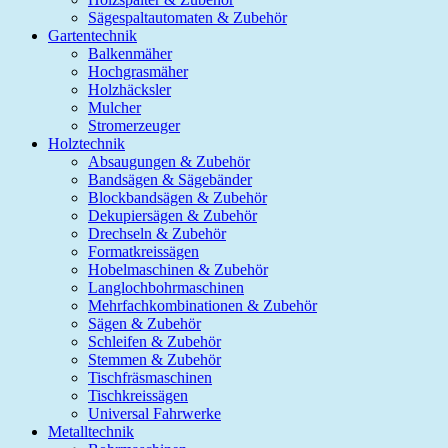
Sägespaltautomaten & Zubehör
Gartentechnik
Balkenmäher
Hochgrasmäher
Holzhäcksler
Mulcher
Stromerzeuger
Holztechnik
Absaugungen & Zubehör
Bandsägen & Sägebänder
Blockbandsägen & Zubehör
Dekupiersägen & Zubehör
Drechseln & Zubehör
Formatkreissägen
Hobelmaschinen & Zubehör
Langlochbohrmaschinen
Mehrfachkombinationen & Zubehör
Sägen & Zubehör
Schleifen & Zubehör
Stemmen & Zubehör
Tischfräsmaschinen
Tischkreissägen
Universal Fahrwerke
Metalltechnik