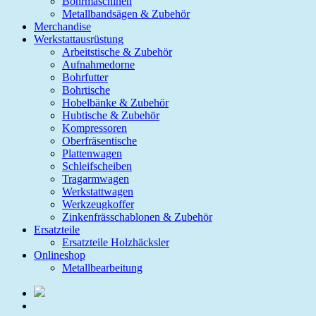
Bohrmaschinen
Metallbandsägen & Zubehör
Merchandise
Werkstattausrüstung
Arbeitstische & Zubehör
Aufnahmedorne
Bohrfutter
Bohrtische
Hobelbänke & Zubehör
Hubtische & Zubehör
Kompressoren
Oberfräsentische
Plattenwagen
Schleifscheiben
Tragarmwagen
Werkstattwagen
Werkzeugkoffer
Zinkenfrässchablonen & Zubehör
Ersatzteile
Ersatzteile Holzhäcksler
Onlineshop
Metallbearbeitung