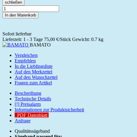
schließen
In den Warenkorb
Sofort lieferbar
Lieferzeit: 1 - 3 Tage
75,00 €/Stück
Gewicht: 0.7 kg
BAMATO
Vergleichen
Empfehlen
In die Lieblingsliste
Auf den Merkzettel
Auf den Wunschzettel
Fragen zum Artikel
Beschreibung
Technische Details
[!] Preisalarm
Informationen zur Produktsicherheit
PDF Datenblatt
Anfrage
Qualitätssägeband
Sägeband passend für: