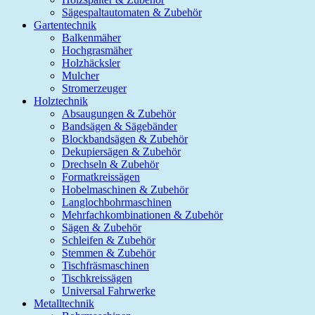
Sägespaltautomaten & Zubehör
Gartentechnik
Balkenmäher
Hochgrasmäher
Holzhäcksler
Mulcher
Stromerzeuger
Holztechnik
Absaugungen & Zubehör
Bandsägen & Sägebänder
Blockbandsägen & Zubehör
Dekupiersägen & Zubehör
Drechseln & Zubehör
Formatkreissägen
Hobelmaschinen & Zubehör
Langlochbohrmaschinen
Mehrfachkombinationen & Zubehör
Sägen & Zubehör
Schleifen & Zubehör
Stemmen & Zubehör
Tischfräsmaschinen
Tischkreissägen
Universal Fahrwerke
Metalltechnik