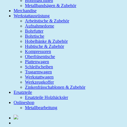
Bohrmaschinen
Metallbandsägen & Zubehör
Merchandise
Werkstattausrüstung
Arbeitstische & Zubehör
Aufnahmedorne
Bohrfutter
Bohrtische
Hobelbänke & Zubehör
Hubtische & Zubehör
Kompressoren
Oberfräsentische
Plattenwagen
Schleifscheiben
Tragarmwagen
Werkstattwagen
Werkzeugkoffer
Zinkenfrässchablonen & Zubehör
Ersatzteile
Ersatzteile Holzhäcksler
Onlineshop
Metallbearbeitung