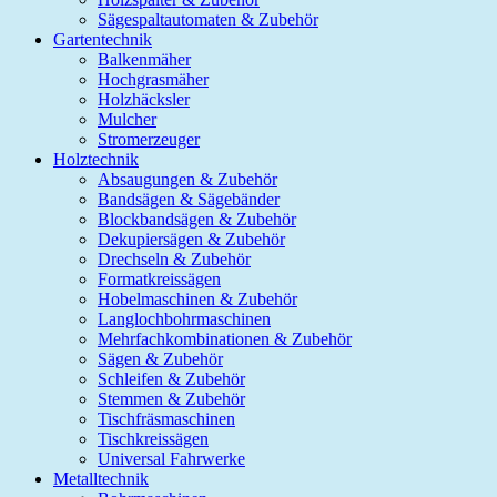
Sägespaltautomaten & Zubehör
Gartentechnik
Balkenmäher
Hochgrasmäher
Holzhäcksler
Mulcher
Stromerzeuger
Holztechnik
Absaugungen & Zubehör
Bandsägen & Sägebänder
Blockbandsägen & Zubehör
Dekupiersägen & Zubehör
Drechseln & Zubehör
Formatkreissägen
Hobelmaschinen & Zubehör
Langlochbohrmaschinen
Mehrfachkombinationen & Zubehör
Sägen & Zubehör
Schleifen & Zubehör
Stemmen & Zubehör
Tischfräsmaschinen
Tischkreissägen
Universal Fahrwerke
Metalltechnik