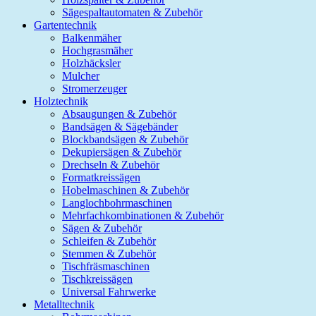
Sägespaltautomaten & Zubehör
Gartentechnik
Balkenmäher
Hochgrasmäher
Holzhäcksler
Mulcher
Stromerzeuger
Holztechnik
Absaugungen & Zubehör
Bandsägen & Sägebänder
Blockbandsägen & Zubehör
Dekupiersägen & Zubehör
Drechseln & Zubehör
Formatkreissägen
Hobelmaschinen & Zubehör
Langlochbohrmaschinen
Mehrfachkombinationen & Zubehör
Sägen & Zubehör
Schleifen & Zubehör
Stemmen & Zubehör
Tischfräsmaschinen
Tischkreissägen
Universal Fahrwerke
Metalltechnik