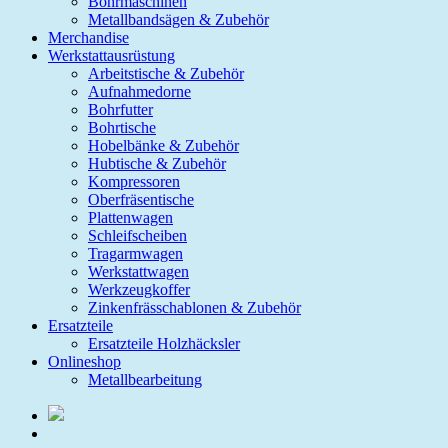
Bohrmaschinen
Metallbandsägen & Zubehör
Merchandise
Werkstattausrüstung
Arbeitstische & Zubehör
Aufnahmedorne
Bohrfutter
Bohrtische
Hobelbänke & Zubehör
Hubtische & Zubehör
Kompressoren
Oberfräsentische
Plattenwagen
Schleifscheiben
Tragarmwagen
Werkstattwagen
Werkzeugkoffer
Zinkenfrässchablonen & Zubehör
Ersatzteile
Ersatzteile Holzhäcksler
Onlineshop
Metallbearbeitung