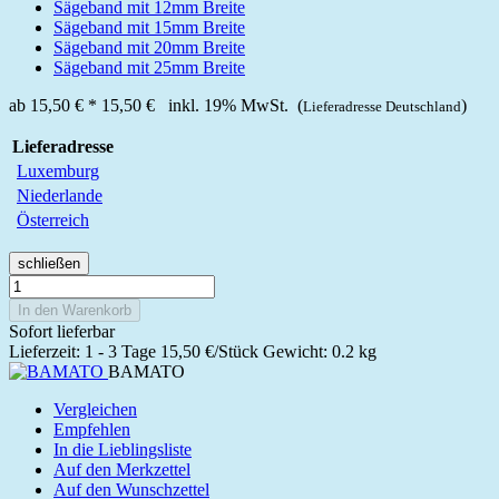
Sägeband mit 12mm Breite
Sägeband mit 15mm Breite
Sägeband mit 20mm Breite
Sägeband mit 25mm Breite
ab
15,50 €
*
15,50 €
inkl. 19% MwSt. (
)
Lieferadresse Deutschland
Lieferadresse
Luxemburg
Niederlande
Österreich
schließen
In den Warenkorb
Sofort lieferbar
Lieferzeit: 1 - 3 Tage
15,50 €/Stück
Gewicht: 0.2 kg
BAMATO
Vergleichen
Empfehlen
In die Lieblingsliste
Auf den Merkzettel
Auf den Wunschzettel