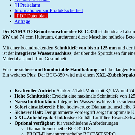
[!] Preisalarm
Informationen zur Produktsicherheit
PDF Datenblatt
Anfrage
Der
BAMATO Betontrennschneider BCC-350
ist die ideale Lösu
kW
und 74 ccm Hubraum, durchtrennt diese Maschine mühelos Beton,
Mit einer beeindruckenden
Schnitttiefe von bis zu 125 mm
und der
ist der
integrierte Wasseranschluss
, der über die Spritzdüsen für ei
Material als auch Ihre Gesundheit.
Für eine
sichere und komfortable Handhabung
auch bei langen Ei
Ein weiteres Plus: Der BCC-350 wird mit einem
XXL-Zubehörpaket 
Kraftvoller Antrieb:
Starker 2-Takt-Motor mit 3,5 kW und 74
Hohe Schnitttiefe:
Erreicht eine maximale Schnitttiefe von 12
Nassschnittfunktion:
Integrierter Wasseranschluss für Garte
Sofort einsatzbereit:
Eine hochwertige Diamanttrennscheibe 35
Sicherer Halt:
Der gummierte Vordergriff sorgt für optimale K
XXL-Zubehörpaket inklusive:
Enthält Luftfilter, Ersatz-Sch
Optional verfügbar:
für verschiedene Anforderungen
Diamanttrennscheibe BCC350TS
PROFI-Diamanttrennscheibe BCC350TSPRO