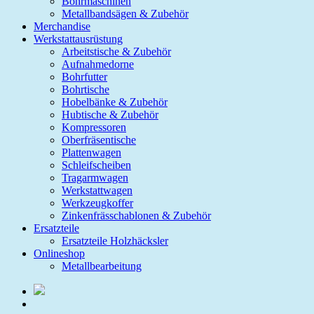
Bohrmaschinen
Metallbandsägen & Zubehör
Merchandise
Werkstattausrüstung
Arbeitstische & Zubehör
Aufnahmedorne
Bohrfutter
Bohrtische
Hobelbänke & Zubehör
Hubtische & Zubehör
Kompressoren
Oberfräsentische
Plattenwagen
Schleifscheiben
Tragarmwagen
Werkstattwagen
Werkzeugkoffer
Zinkenfrässchablonen & Zubehör
Ersatzteile
Ersatzteile Holzhäcksler
Onlineshop
Metallbearbeitung