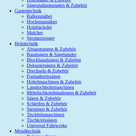
Sägespaltautomaten & Zubehör
Gartentechnik
Balkenmäher
Hochgrasmäher
Holzhäcksler
Mulcher
Stromerzeuger
Holztechnik
Absaugungen & Zubehör
Bandsägen & Sägebänder
Blockbandsägen & Zubehör
Dekupiersägen & Zubehör
Drechseln & Zubehör
Formatkreissägen
Hobelmaschinen & Zubehör
Langlochbohrmaschinen
Mehrfachkombinationen & Zubehör
Sägen & Zubehör
Schleifen & Zubehör
Stemmen & Zubehör
Tischfräsmaschinen
Tischkreissägen
Universal Fahrwerke
Metalltechnik