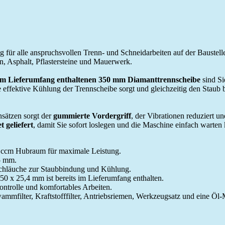
ng für alle anspruchsvollen Trenn- und Schneidarbeiten auf der Bauste
 Asphalt, Pflastersteine und Mauerwerk.
im Lieferumfang enthaltenen 350 mm Diamanttrennscheibe
sind Si
ne effektive Kühlung der Trennscheibe sorgt und gleichzeitig den Staub
nsätzen sorgt der
gummierte Vordergriff
, der Vibrationen reduziert un
geliefert
, damit Sie sofort loslegen und die Maschine einfach warten
 ccm Hubraum für maximale Leistung.
5 mm.
nschläuche zur Staubbindung und Kühlung.
0 x 25,4 mm ist bereits im Lieferumfang enthalten.
ontrolle und komfortables Arbeiten.
wammfilter, Kraftstofffilter, Antriebsriemen, Werkzeugsatz und eine Öl-