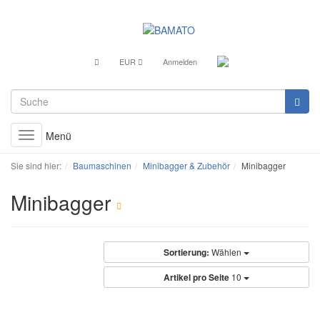
EUR
Anmelden
Menü
Toggle
navigation
Sie sind hier:
Baumaschinen
Minibagger & Zubehör
Minibagger
Minibagger
Sortierung:
Wählen
Artikel pro Seite
10