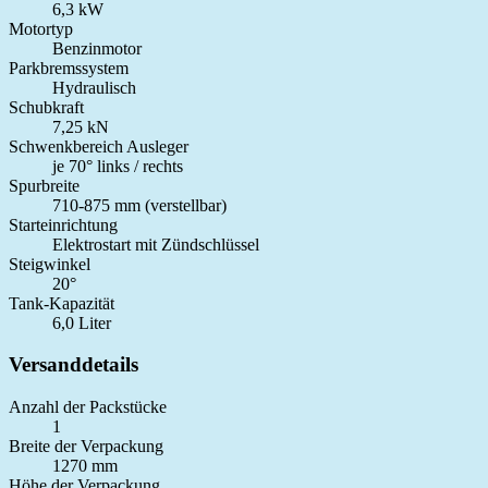
6,3 kW
Motortyp
Benzinmotor
Parkbremssystem
Hydraulisch
Schubkraft
7,25 kN
Schwenkbereich Ausleger
je 70° links / rechts
Spurbreite
710-875 mm (verstellbar)
Starteinrichtung
Elektrostart mit Zündschlüssel
Steigwinkel
20°
Tank-Kapazität
6,0 Liter
Versanddetails
Anzahl der Packstücke
1
Breite der Verpackung
1270 mm
Höhe der Verpackung