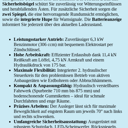
Sicherheitsbügel
schützt Sie zuverlässig vor Witterungseinflüssen
und herabfallenden Ästen. Für zusätzliche Sicherheit sorgen die
zwei Spiegel,
die eine hervorragende Rundumsicht ermöglichen,
sowie die
integrierte Hupe
für Warnsignale. Die
Batterieanzeige
informiert Sie jederzeit über den aktuellen Ladezustand.
Leistungsstarker Antrieb:
Zuverlässiger 6,3 kW
Benzinmotor (306 ccm) mit bequemem Elektrostart per
Zündschlüssel.
Hohe Arbeitskraft:
Effizienter Erdaushub dank 11,4 kN
Reißkraft am Löffel, 4,75 kN Armkraft und einem
Hydraulikdruck von 175 bar.
Maximale Flexibilität:
Integrierter 2. hydraulischer
Steuerkreis für den problemlosen Betrieb von aktiven
Anbaugeräten wie Erdbohrern oder Abbruchhämmern.
Kompakt & Anpassungsfähig:
Hydraulisch verstellbares
Fahrwerk (Spurbreite 710 mm bis 875 mm) und
bodenschonende Gummiketten – ideal für schmale
Durchfahrten und enge Räume.
Präzises Arbeiten:
Der Ausleger lässt sich für maximale
Beweglichkeit auf engstem Raum um jeweils 70° nach links
und rechts schwenken.
Umfangreiche Sicherheitsausstattung:
Ausgerüstet mit
robustem Schutzdach, LED-Scheinwerfer, Rückspiegeln,