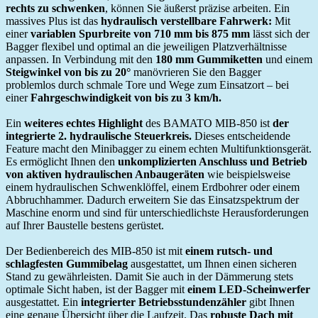
rechts zu schwenken
, können Sie äußerst präzise arbeiten. Ein
massives Plus ist das
hydraulisch verstellbare Fahrwerk:
Mit
einer
variablen Spurbreite von 710 mm bis 875 mm
lässt sich der
Bagger flexibel und optimal an die jeweiligen Platzverhältnisse
anpassen. In Verbindung mit den
180 mm Gummiketten
und einem
Steigwinkel von bis zu 20°
manövrieren Sie den Bagger
problemlos durch schmale Tore und Wege zum Einsatzort – bei
einer
Fahrgeschwindigkeit von bis zu 3 km/h.
Ein
weiteres echtes Highlight
des BAMATO MIB-850 ist
der
integrierte 2. hydraulische Steuerkreis.
Dieses entscheidende
Feature macht den Minibagger zu einem echten Multifunktionsgerät.
Es ermöglicht Ihnen den
unkomplizierten Anschluss und Betrieb
von aktiven hydraulischen Anbaugeräten
wie beispielsweise
einem hydraulischen Schwenklöffel, einem Erdbohrer oder einem
Abbruchhammer. Dadurch erweitern Sie das Einsatzspektrum der
Maschine enorm und sind für unterschiedlichste Herausforderungen
auf Ihrer Baustelle bestens gerüstet.
Der Bedienbereich des MIB-850 ist mit
einem rutsch- und
schlagfesten Gummibelag
ausgestattet, um Ihnen einen sicheren
Stand zu gewährleisten. Damit Sie auch in der Dämmerung stets
optimale Sicht haben, ist der Bagger mit
einem LED-Scheinwerfer
ausgestattet. Ein
integrierter Betriebsstundenzähler
gibt Ihnen
eine genaue Übersicht über die Laufzeit. Das
robuste Dach mit