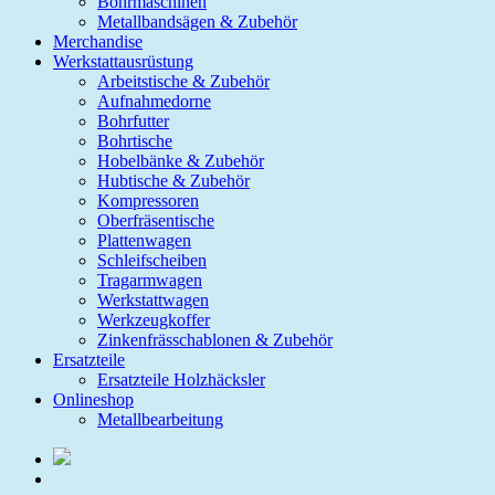
Bohrmaschinen
Metallbandsägen & Zubehör
Merchandise
Werkstattausrüstung
Arbeitstische & Zubehör
Aufnahmedorne
Bohrfutter
Bohrtische
Hobelbänke & Zubehör
Hubtische & Zubehör
Kompressoren
Oberfräsentische
Plattenwagen
Schleifscheiben
Tragarmwagen
Werkstattwagen
Werkzeugkoffer
Zinkenfrässchablonen & Zubehör
Ersatzteile
Ersatzteile Holzhäcksler
Onlineshop
Metallbearbeitung