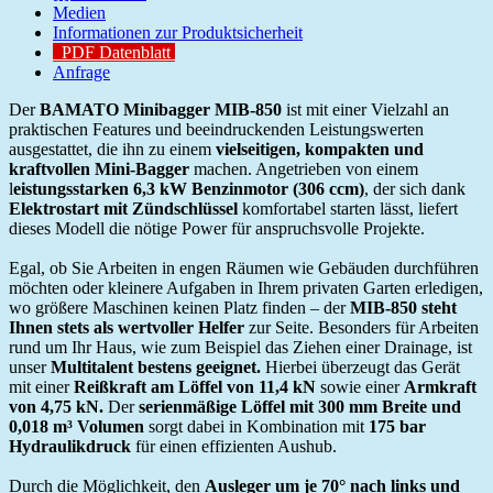
Medien
Informationen zur Produktsicherheit
PDF Datenblatt
Anfrage
Der
BAMATO Minibagger MIB-850
ist mit einer Vielzahl an
praktischen Features und beeindruckenden Leistungswerten
ausgestattet, die ihn zu einem
vielseitigen, kompakten und
kraftvollen Mini-Bagger
machen. Angetrieben von einem
l
eistungsstarken 6,3 kW Benzinmotor (306 ccm)
, der sich dank
Elektrostart mit Zündschlüssel
komfortabel starten lässt, liefert
dieses Modell die nötige Power für anspruchsvolle Projekte.
Egal, ob Sie Arbeiten in engen Räumen wie Gebäuden durchführen
möchten oder kleinere Aufgaben in Ihrem privaten Garten erledigen,
wo größere Maschinen keinen Platz finden – der
MIB-850 steht
Ihnen stets als wertvoller Helfer
zur Seite. Besonders für Arbeiten
rund um Ihr Haus, wie zum Beispiel das Ziehen einer Drainage, ist
unser
Multitalent bestens geeignet.
Hierbei überzeugt das Gerät
mit einer
Reißkraft am Löffel von 11,4 kN
sowie einer
Armkraft
von 4,75 kN.
Der
serienmäßige Löffel mit 300 mm Breite und
0,018 m³ Volumen
sorgt dabei in Kombination mit
175 bar
Hydraulikdruck
für einen effizienten Aushub.
Durch die Möglichkeit, den
Ausleger um je 70° nach links und