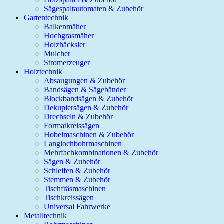
Sägespaltautomaten & Zubehör
Gartentechnik
Balkenmäher
Hochgrasmäher
Holzhäcksler
Mulcher
Stromerzeuger
Holztechnik
Absaugungen & Zubehör
Bandsägen & Sägebänder
Blockbandsägen & Zubehör
Dekupiersägen & Zubehör
Drechseln & Zubehör
Formatkreissägen
Hobelmaschinen & Zubehör
Langlochbohrmaschinen
Mehrfachkombinationen & Zubehör
Sägen & Zubehör
Schleifen & Zubehör
Stemmen & Zubehör
Tischfräsmaschinen
Tischkreissägen
Universal Fahrwerke
Metalltechnik