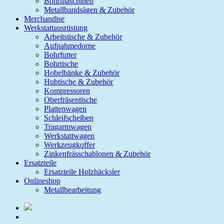
Bohrmaschinen
Metallbandsägen & Zubehör
Merchandise
Werkstattausrüstung
Arbeitstische & Zubehör
Aufnahmedorne
Bohrfutter
Bohrtische
Hobelbänke & Zubehör
Hubtische & Zubehör
Kompressoren
Oberfräsentische
Plattenwagen
Schleifscheiben
Tragarmwagen
Werkstattwagen
Werkzeugkoffer
Zinkenfrässchablonen & Zubehör
Ersatzteile
Ersatzteile Holzhäcksler
Onlineshop
Metallbearbeitung