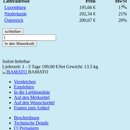
Lieferadresse
Preis
MwSt
×
Luxemburg
195,66 €
17%
Niederlande
202,34 €
21%
Österreich
200,67 €
20%
schließen
In den Warenkorb
Sofort lieferbar
Lieferzeit: 1 - 3 Tage
199,00 €/Set
Gewicht: 13.5 kg
BAMATO
Vergleichen
Empfehlen
In die Lieblingsliste
Auf den Merkzettel
Auf den Wunschzettel
Fragen zum Artikel
Beschreibung
Technische Details
[!] Preisalarm