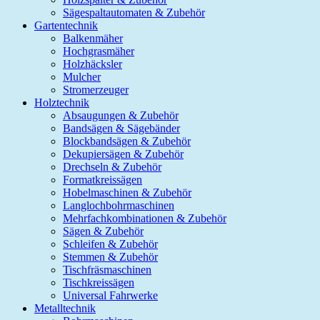
Sägespaltautomaten & Zubehör
Gartentechnik
Balkenmäher
Hochgrasmäher
Holzhäcksler
Mulcher
Stromerzeuger
Holztechnik
Absaugungen & Zubehör
Bandsägen & Sägebänder
Blockbandsägen & Zubehör
Dekupiersägen & Zubehör
Drechseln & Zubehör
Formatkreissägen
Hobelmaschinen & Zubehör
Langlochbohrmaschinen
Mehrfachkombinationen & Zubehör
Sägen & Zubehör
Schleifen & Zubehör
Stemmen & Zubehör
Tischfräsmaschinen
Tischkreissägen
Universal Fahrwerke
Metalltechnik